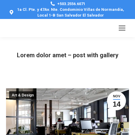
+503.2556.6071
1a Cl. Pte. y 47Av. Nte. Condominio Villas de Normandía,
Local 1-B San Salvador El Salvador
Lorem dolor amet – post with gallery
Estás aquí:
Art & Design
NOV
14