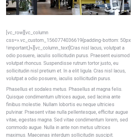
[vc_row][vc_column
css=».vc_custom_1560774036619{padding-bottom: 50px
!important;}»][vc_column_text]Cras nisl lacus, volutpat a
odio posuere, iaculis sollicitudin purus. Praesent euismod
volutpat rhoncus. Suspendisse rutrum tortor justo, eu
sollicitudin nisl pretium et. In a elit ligula. Cras nisl lacus,
volutpat a odio posuere, iaculis sollicitudin purus.
Phasellus et sodales metus. Phasellus at magna felis.
Quisque condimentum ultrices augue, sed lacinia ante
finibus molestie. Nullam lobortis eu neque ultricies
pulvinar. Praesent vitae nulla pellentesque, efficitur augue
vitae, egestas magna. Sed vitae condimentum lorem, sed
commodo augue. Nulla in ante non metus ultrices
maximus. Maecenas interdum sollicitudin suscipit.