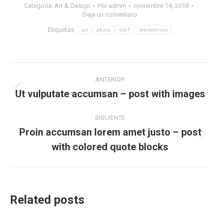
Categoría:
Art & Design
Por
admin
noviembre 14, 2018
Deja un comentario
Etiquetas:
art
photo
the7
themeforest
Navegación
ANTERIOR
entre
Ut vulputate accumsan – post with images
Publicación
anterior:
publicaciones
SIGUIENTE
Proin accumsan lorem amet justo – post
Publicación
with colored quote blocks
siguiente:
Related posts