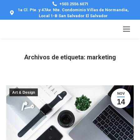
+503.2556.6071
1a Cl. Pte. y 47Av. Nte. Condominio Villas de Normandía,
Local 1-B San Salvador El Salvador
Archivos de etiqueta:
marketing
Estás aquí:
Art & Design
NOV
14